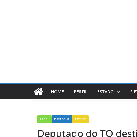
Pular
para
o
conteúdo
HOME
PERFIL
ESTADO
FI
BRASIL
DESTAQUE
ESTADO
Deputado do TO desti