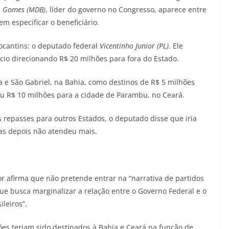
 Gomes (MDB)
, líder do governo no Congresso, aparece entre
m especificar o beneficiário.
ocantins: o deputado federal
Vicentinho Junior (PL)
. Ele
ício direcionando R$ 20 milhões para fora do Estado.
 e São Gabriel, na Bahia, como destinos de R$ 5 milhões
nou R$ 10 milhões para a cidade de Parambu, no Ceará.
 repasses para outros Estados, o deputado disse que iria
as depois não atendeu mais.
ior afirma que não pretende entrar na “narrativa de partidos
ue busca marginalizar a relação entre o Governo Federal e o
leiros”.
es teriam sido destinados à Bahia e Ceará na função de