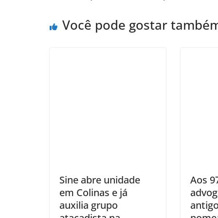
Você pode gostar també
Sine abre unidade
Aos 9
em Colinas e já
advog
auxilia grupo
antig
atacadista na
nome