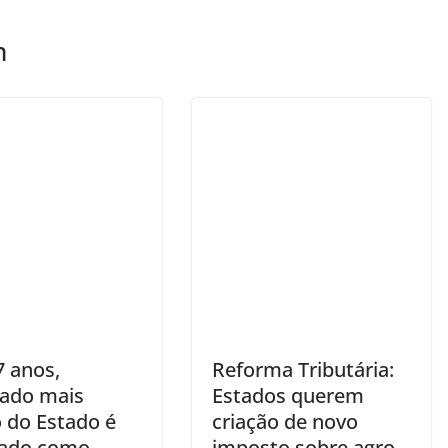
m
7 anos,
Reforma Tributária:
ado mais
Estados querem
o do Estado é
criação de novo
ado como
imposto sobre agro,