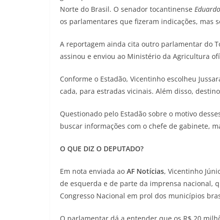
Norte do Brasil. O senador tocantinense
Eduardo
os parlamentares que fizeram indicações, mas se
A reportagem ainda cita outro parlamentar do T
assinou e enviou ao Ministério da Agricultura of
Conforme o Estadão, Vicentinho escolheu Jussara
cada, para estradas vicinais. Além disso, desti
Questionado pelo Estadão sobre o motivo desses
buscar informações com o chefe de gabinete, m
O QUE DIZ O DEPUTADO?
Em nota enviada ao
AF Notícias
, Vicentinho Jún
de esquerda e de parte da imprensa nacional, q
Congresso Nacional em prol dos municípios brasi
O parlamentar dá a entender que os R$ 20 milhõ