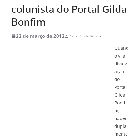
colunista do Portal Gilda
Bonfim
22 de março de 2012
Portal Gilda Bonfim
Quand
o vi a
divulg
ação
do
Portal
Gilda
Bonfi
m,
fiquei
dupla
mente