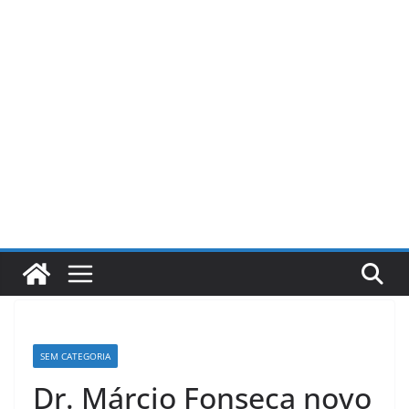
Pular
para
o
conteúdo
SEM CATEGORIA
Dr. Márcio Fonseca novo