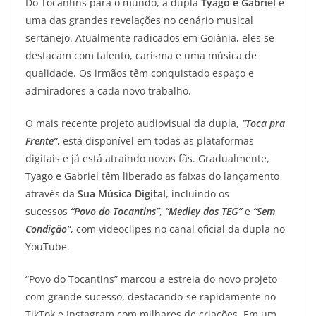
Do Tocantins para o mundo, a dupla
Tyago e Gabriel
é
uma das grandes revelações no cenário musical
sertanejo. Atualmente radicados em Goiânia, eles se
destacam com talento, carisma e uma música de
qualidade. Os irmãos têm conquistado espaço e
admiradores a cada novo trabalho.
O mais recente projeto audiovisual da dupla,
“Toca pra
Frente”
, está disponível em todas as plataformas
digitais e já está atraindo novos fãs. Gradualmente,
Tyago e Gabriel têm liberado as faixas do lançamento
através da
Sua Música Digital
, incluindo os
sucessos
“Povo do Tocantins”
,
“Medley dos TEG”
e
“Sem
Condição”
, com videoclipes no canal oficial da dupla no
YouTube.
“Povo do Tocantins” marcou a estreia do novo projeto
com grande sucesso, destacando-se rapidamente no
TikTok e Instagram com milhares de criações. Em um