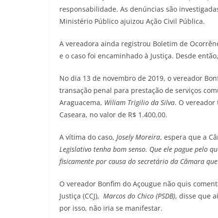
responsabilidade. As denúncias são investigadas
Ministério Público ajuizou Ação Civil Pública.
A vereadora ainda registrou Boletim de Ocorrênc
e o caso foi encaminhado à Justiça. Desde então, 
No dia 13 de novembro de 2019, o vereador Bon
transação penal para prestação de serviços comu
Araguacema,
Wiliam Trigilio da Silva
. O vereador
Caseara, no valor de R$ 1.400,00.
A vítima do caso,
Josely Moreira
, espera que a C
Legislativo tenha bom senso. Que ele pague pelo qu
fisicamente por causa do secretário da Câmara que i
O vereador Bonfim do Açougue não quis comenta
Justiça (CCJ),
Marcos do Chico (PSDB)
, disse que 
por isso, não iria se manifestar.