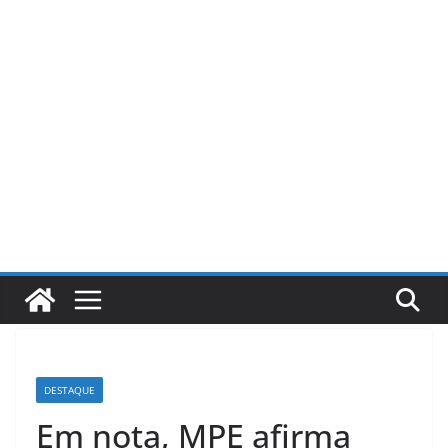
Pular
para
o
conteúdo
DESTAQUE
Em nota, MPE afirma