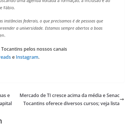
uscando uma agenda voltada à formação, à inclusão e ao
se Fábio.
s instâncias federais, o que precisamos é de pessoas que
eender a universidade. Estamos sempre abertos a boas
en.
 Tocantins pelos nossos canais
reads
e
Instagram
.
mas e
Mercado de TI cresce acima da média e Senac
apital
Tocantins oferece diversos cursos; veja lista
m