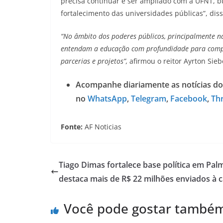
precisa continuar e ser ampliado com a UFNT, b
fortalecimento das universidades públicas”, dis
“No âmbito dos poderes públicos, principalmente na
entendam a educação com profundidade para compr
parcerias e projetos”,
afirmou o reitor Ayrton Sieb
Acompanhe diariamente as notícias do
no
WhatsApp
,
Telegram
,
Facebook
,
Th
Fonte:
AF Noticias
Tiago Dimas fortalece base política em Pal
destaca mais de R$ 22 milhões enviados à c
Você pode gostar també