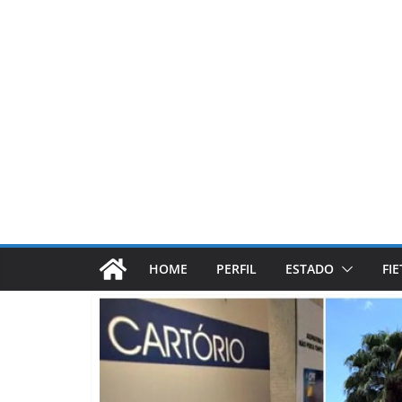
Pular
para
o
conteúdo
HOME
PERFIL
ESTADO
FI