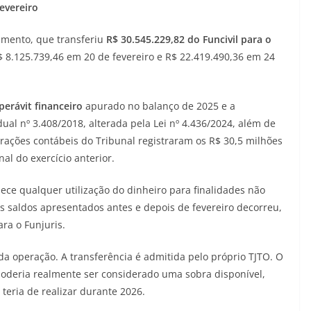
evereiro
imento, que transferiu
R$ 30.545.229,82 do Funcivil para o
 8.125.739,46 em 20 de fevereiro e R$ 22.419.490,36 em 24
perávit financeiro
apurado no balanço de 2025 e a
dual nº 3.408/2018, alterada pela Lei nº 4.436/2024, além de
rações contábeis do Tribunal registraram os R$ 30,5 milhões
nal do exercício anterior.
e qualquer utilização do dinheiro para finalidades não
os saldos apresentados antes e depois de fevereiro decorreu,
ra o Funjuris.
 da operação. A transferência é admitida pelo próprio TJTO. O
oderia realmente ser considerado uma sobra disponível,
eria de realizar durante 2026.