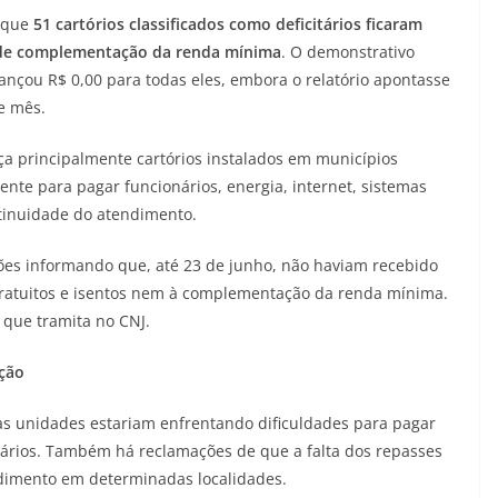
s que
51 cartórios classificados como deficitários ficaram
r de complementação da renda mínima
. O demonstrativo
lançou R$ 0,00 para todas eles, embora o relatório apontasse
e mês.
ça principalmente cartórios instalados em municípios
ente para pagar funcionários, energia, internet, sistemas
ntinuidade do atendimento.
ões informando que, até 23 de junho, não haviam recebido
gratuitos e isentos nem à complementação da renda mínima.
 que tramita no CNJ.
pção
 unidades estariam enfrentando dificuldades para pagar
onários. Também há reclamações de que a falta dos repasses
dimento em determinadas localidades.