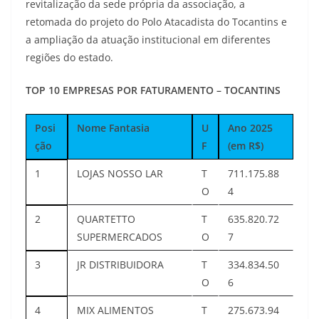
revitalização da sede própria da associação, a
retomada do projeto do Polo Atacadista do Tocantins e
a ampliação da atuação institucional em diferentes
regiões do estado.
TOP 10 EMPRESAS POR FATURAMENTO – TOCANTINS
Posi
Nome Fantasia
U
Ano 2025
ção
F
(em R$)
1
LOJAS NOSSO LAR
T
711.175.88
O
4
2
QUARTETTO
T
635.820.72
SUPERMERCADOS
O
7
3
JR DISTRIBUIDORA
T
334.834.50
O
6
4
MIX ALIMENTOS
T
275.673.94