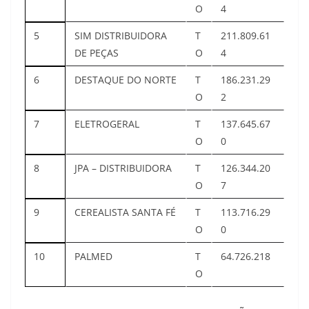
O
4
5
SIM DISTRIBUIDORA
T
211.809.61
DE PEÇAS
O
4
6
DESTAQUE DO NORTE
T
186.231.29
O
2
7
ELETROGERAL
T
137.645.67
O
0
8
JPA – DISTRIBUIDORA
T
126.344.20
O
7
9
CEREALISTA SANTA FÉ
T
113.716.29
O
0
10
PALMED
T
64.726.218
O