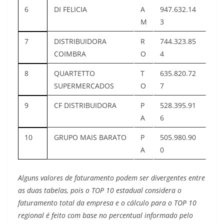
6
DI FELICIA
A
947.632.14
M
3
7
DISTRIBUIDORA
R
744.323.85
COIMBRA
O
4
8
QUARTETTO
T
635.820.72
SUPERMERCADOS
O
7
9
CF DISTRIBUIDORA
P
528.395.91
A
6
10
GRUPO MAIS BARATO
P
505.980.90
A
0
Alguns valores de faturamento podem ser divergentes entre
as duas tabelas, pois o TOP 10 estadual considera o
faturamento total da empresa e o cálculo para o TOP 10
regional é feito com base no percentual informado pelo