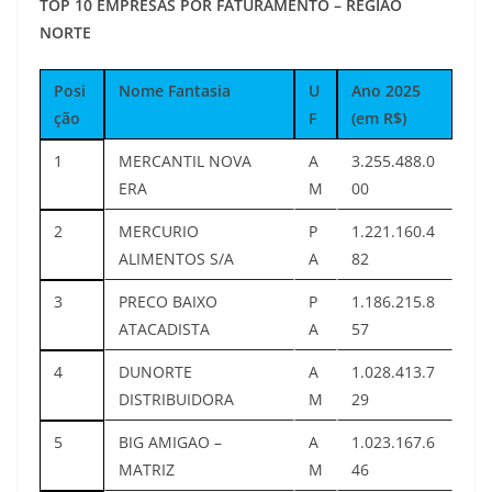
TOP 10 EMPRESAS POR FATURAMENTO – REGIÃO
NORTE
Posi
Nome Fantasia
U
Ano 2025
ção
F
(em R$)
1
MERCANTIL NOVA
A
3.255.488.0
ERA
M
00
2
MERCURIO
P
1.221.160.4
ALIMENTOS S/A
A
82
3
PRECO BAIXO
P
1.186.215.8
ATACADISTA
A
57
4
DUNORTE
A
1.028.413.7
DISTRIBUIDORA
M
29
5
BIG AMIGAO –
A
1.023.167.6
MATRIZ
M
46