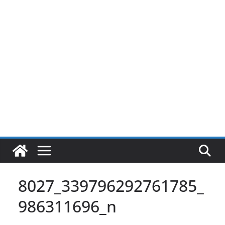
Pular
para
o
conteúdo
8027_339796292761785_
986311696_n