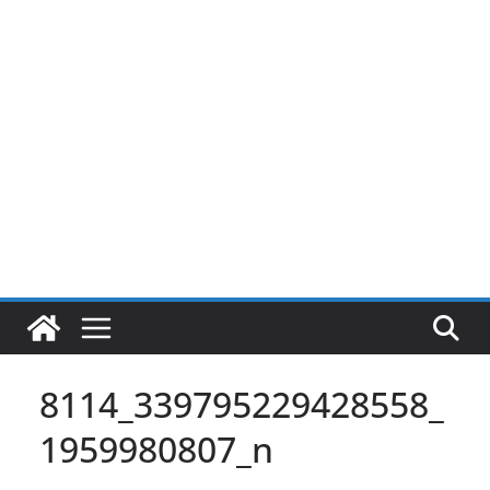
Pular
para
o
conteúdo
8114_339795229428558_
1959980807_n