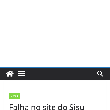
Pular
para
o
conteúdo
BRASIL
Falha no site do Sisu