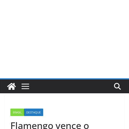
Pular
para
o
conteúdo
BRASIL
DESTAQUE
Flamengo vence o