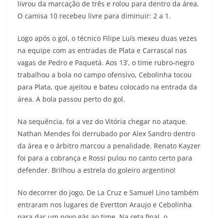
livrou da marcação de três e rolou para dentro da área.
O camisa 10 recebeu livre para diminuir: 2 a 1.
Logo após o gol, o técnico Filipe Luís mexeu duas vezes
na equipe com as entradas de Plata e Carrascal nas
vagas de Pedro e Paquetá. Aos 13’, o time rubro-negro
trabalhou a bola no campo ofensivo, Cebolinha tocou
para Plata, que ajeitou e bateu colocado na entrada da
área. A bola passou perto do gol.
Na sequência, foi a vez do Vitória chegar no ataque.
Nathan Mendes foi derrubado por Alex Sandro dentro
da área e o árbitro marcou a penalidade. Renato Kayzer
foi para a cobrança e Rossi pulou no canto certo para
defender. Brilhou a estrela do goleiro argentino!
No decorrer do jogo, De La Cruz e Samuel Lino também
entraram nos lugares de Evertton Araujo e Cebolinha
para dar um novo gás ao time. Na reta final, o