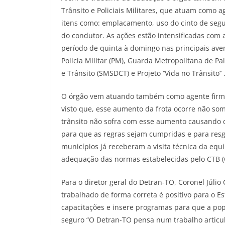
Trânsito e Policiais Militares, que atuam como a
itens como: emplacamento, uso do cinto de segu
do condutor. As ações estão intensificadas com 
período de quinta à domingo nas principais aven
Policia Militar (PM), Guarda Metropolitana de P
e Trânsito (SMSDCT) e Projeto ‘’Vida no Trânsito’’ 
O órgão vem atuando também como agente firmad
visto que, esse aumento da frota ocorre não som
trânsito não sofra com esse aumento causando d
para que as regras sejam cumpridas e para resg
municípios já receberam a visita técnica da equ
adequação das normas estabelecidas pelo CTB (Có
Para o diretor geral do Detran-TO, Coronel Júli
trabalhado de forma correta é positivo para o E
capacitações e insere programas para que a p
seguro “O Detran-TO pensa num trabalho articul