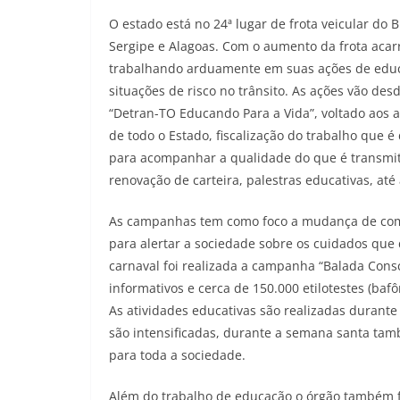
O estado está no 24ª lugar de frota veicular do
Sergipe e Alagoas. Com o aumento da frota aca
trabalhando arduamente em suas ações de educ
situações de risco no trânsito. As ações vão de
“Detran-TO Educando Para a Vida”, voltado aos a
de todo o Estado, fiscalização do trabalho que 
para acompanhar a qualidade do que é transmiti
renovação de carteira, palestras educativas, a
As campanhas tem como foco a mudança de comp
para alertar a sociedade sobre os cuidados que
carnaval foi realizada a campanha “Balada Consci
informativos e cerca de 150.000 etilotestes (ba
As atividades educativas são realizadas durante
são intensificadas, durante a semana santa ta
para toda a sociedade.
Além do trabalho de educação o órgão também fi