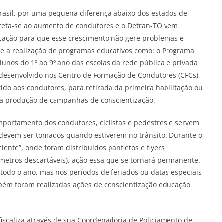
 Brasil, por uma pequena diferença abaixo dos estados de
rreta-se ao aumento de condutores e o Detran-TO vem
ação para que esse crescimento não gere problemas e
sde a realização de programas educativos como: o Programa
lunos do 1º ao 9º ano das escolas da rede pública e privada
é desenvolvido nos Centro de Formação de Condutores (CFCs),
do aos condutores, para retirada da primeira habilitação ou
té a produção de campanhas de conscientização.
ortamento dos condutores, ciclistas e pedestres e servem
 devem ser tomados quando estiverem no trânsito. Durante o
ente”, onde foram distribuídos panfletos e flyers
fômetros descartáveis), ação essa que se tornará permanente.
 todo o ano, mas nos períodos de feriados ou datas especiais
mbém foram realizadas ações de conscientização educação
scaliza através de sua Coordenadoria de Policiamento de