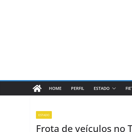
Pular
para
o
conteúdo
HOME
PERFIL
ESTADO
FI
ESTADO
Frota de veículos no 