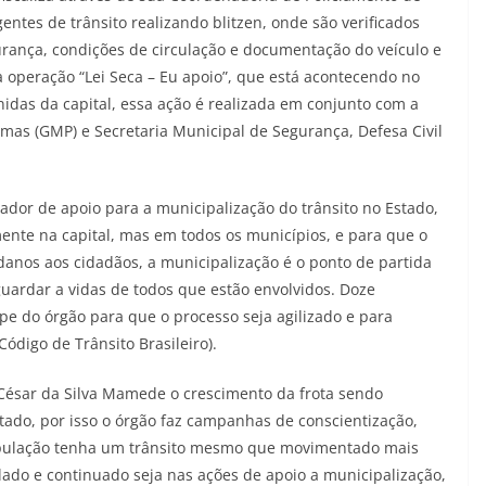
gentes de trânsito realizando blitzen, onde são verificados
rança, condições de circulação e documentação do veículo e
a operação “Lei Seca – Eu apoio”, que está acontecendo no
idas da capital, essa ação é realizada em conjunto com a
almas (GMP) e Secretaria Municipal de Segurança, Defesa Civil
.
or de apoio para a municipalização do trânsito no Estado,
ente na capital, mas em todos os municípios, e para que o
anos aos cidadãos, a municipalização é o ponto de partida
uardar a vidas de todos que estão envolvidos. Doze
ipe do órgão para que o processo seja agilizado e para
digo de Trânsito Brasileiro).
o César da Silva Mamede o crescimento da frota sendo
stado, por isso o órgão faz campanhas de conscientização,
opulação tenha um trânsito mesmo que movimentado mais
ado e continuado seja nas ações de apoio a municipalização,