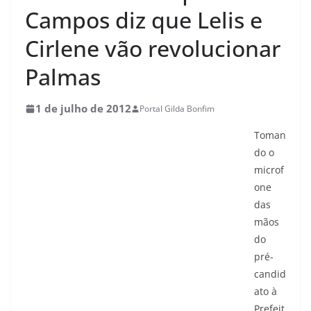
Campos diz que Lelis e
Cirlene vão revolucionar
Palmas
1 de julho de 2012
Portal Gilda Bonfim
Toman
do o
microf
one
das
mãos
do
pré-
candid
ato à
Prefeit