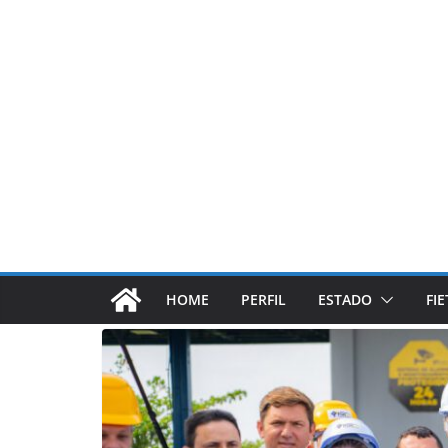
Pular
para
o
conteúdo
HOME
PERFIL
ESTADO
FI