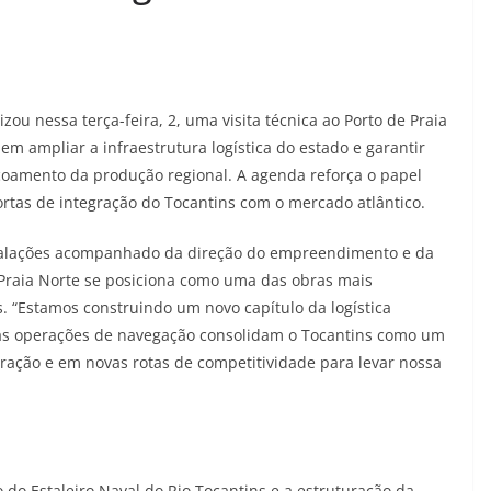
zou nessa terça-feira, 2, uma visita técnica ao Porto de Praia
 ampliar a infraestrutura logística do estado e garantir
coamento da produção regional. A agenda reforça o papel
rtas de integração do Tocantins com o mercado atlântico.
nstalações acompanhado da direção do empreendimento e da
 Praia Norte se posiciona como uma das obras mais
s. “Estamos construindo um novo capítulo da logística
eiras operações de navegação consolidam o Tocantins como um
ração e em novas rotas de competitividade para levar nossa
do Estaleiro Naval do Rio Tocantins e a estruturação da