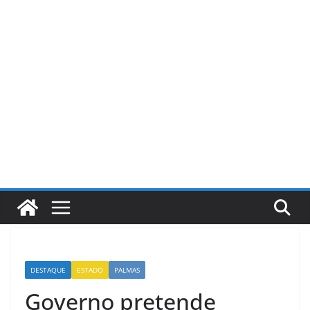
Pular
para
o
conteúdo
DESTAQUE
ESTADO
PALMAS
Governo pretende