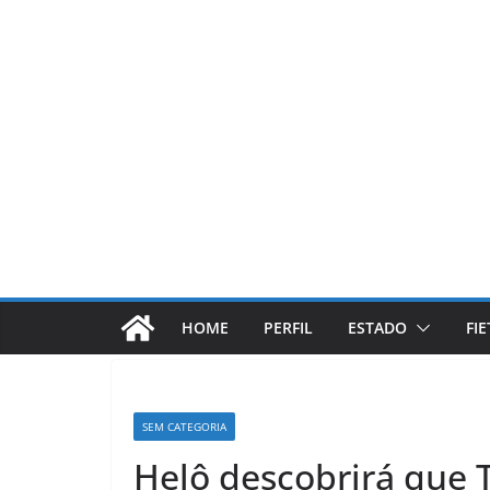
Pular
para
o
conteúdo
HOME
PERFIL
ESTADO
FI
SEM CATEGORIA
Helô descobrirá que 