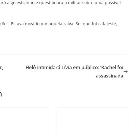
rá algo estranho e questionará o militar sobre uma possível
ões. Estava movido por aquela raiva. Sei que fui cafajeste,
r,
Helô intimidará Lívia em público: ‘Rachel foi
assassinada
m