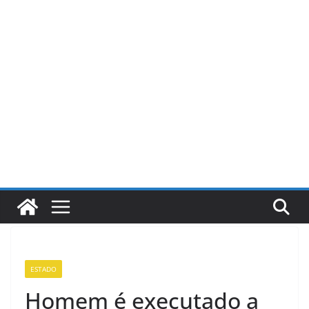
Pular
para
o
conteúdo
ESTADO
Homem é executado a