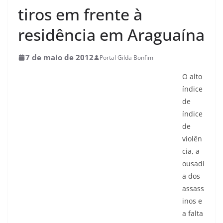
tiros em frente à
residência em Araguaína
7 de maio de 2012
Portal Gilda Bonfim
O alto
índice
de
índice
de
violên
cia, a
ousadi
a dos
assass
inos e
a falta