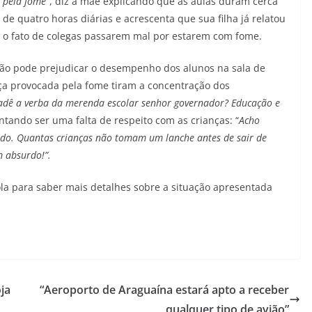
pela fome
”, diz a mãe explicando que as aulas duram cerca
de quatro horas diárias e acrescenta que sua filha já relatou
o fato de colegas passarem mal por estarem com fome.
ção pode prejudicar o desempenho dos alunos na sala de
ça provocada pela fome tiram a concentração dos
adê a verba da merenda escolar senhor governador? Educação e
ntando ser uma falta de respeito com as crianças: “
Acho
do. Quantas crianças não tomam um lanche antes de sair de
m absurdo!”.
la para saber mais detalhes sobre a situação apresentada
ja
“Aeroporto de Araguaína estará apto a receber
qualquer tipo de avião”