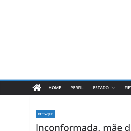
Pular
para
o
conteúdo
HOME
PERFIL
ESTADO
FI
DESTAQUE
Inconformada, mãe d