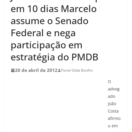
em 10 dias Marcelo
assume o Senado
Federal e nega
participação em
estratégia do PMDB
20 de abril de 2012
Portal Gilda Bonfim
O
advog
ado
João
Costa
afirmo
u em