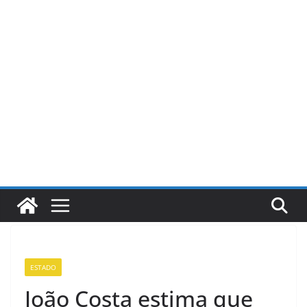
Pular
para
o
conteúdo
ESTADO
João Costa estima que