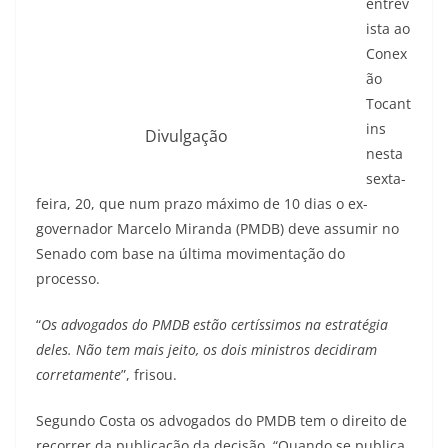
entrev
ista ao
Conex
ão
Tocant
ins
Divulgação
nesta
sexta-
feira, 20, que num prazo máximo de 10 dias o ex-
governador Marcelo Miranda (PMDB) deve assumir no
Senado com base na última movimentação do
processo.
“
Os advogados do PMDB estão certíssimos na estratégia
deles. Não tem mais jeito, os dois ministros decidiram
corretamente
”, frisou.
Segundo Costa os advogados do PMDB tem o direito de
recorrer da publicação da decisão. “Quando se publica