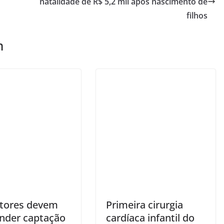
natalidade de R$ 5,2 mil após nascimento de
filhos
m
tores devem
Primeira cirurgia
nder captação
cardíaca infantil do