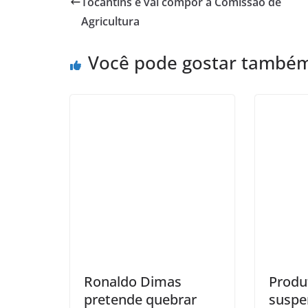
Tocantins e vai compor a Comissão de
Agricultura
Você pode gostar també
Ronaldo Dimas
Produ
pretende quebrar
suspe