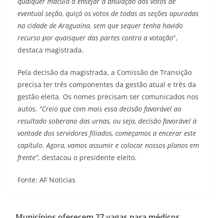
qualquer mácula a ensejar a anulação dos votos de
eventual seção, quiçá os votos de todas as seções apuradas
na cidade de Araguaína, sem que sequer tenha havido
recurso por quaisquer das partes contra a votação
”,
destaca magistrada.
Pela decisão da magistrada, a Comissão de Transição
precisa ter três componentes da gestão atual e três da
gestão eleita. Os nomes precisam ser comunicados nos
autos.
“Creio que com mais essa decisão favorável ao
resultado soberano das urnas, ou seja, decisão favorável à
vontade dos servidores filiados, começamos a encerar este
capítulo. Agora, vamos assumir e colocar nossos planos em
frente”
, destacou o presidente eleito.
Fonte: AF Noticias
Municípios oferecem 27 vagas para médicos,