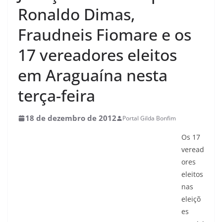
Ronaldo Dimas,
Fraudneis Fiomare e os
17 vereadores eleitos
em Araguaína nesta
terça-feira
18 de dezembro de 2012
Portal Gilda Bonfim
Os 17
veread
ores
eleitos
nas
eleiçõ
es