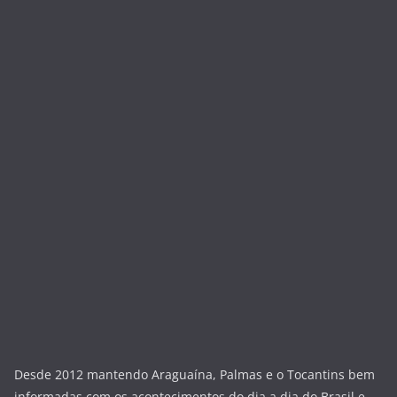
Desde 2012 mantendo Araguaína, Palmas e o Tocantins bem
informadas com os acontecimentos do dia a dia do Brasil e