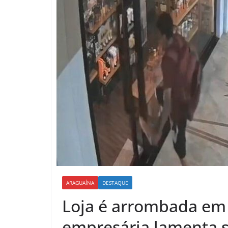
ARAGUAÍNA
DESTAQUE
Loja é arrombada em
empresária lamenta 