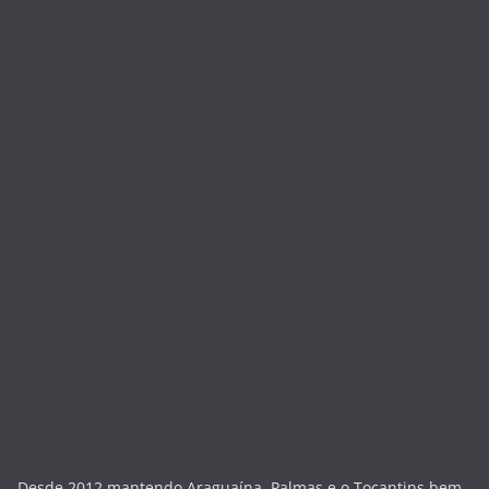
Desde 2012 mantendo Araguaína, Palmas e o Tocantins bem