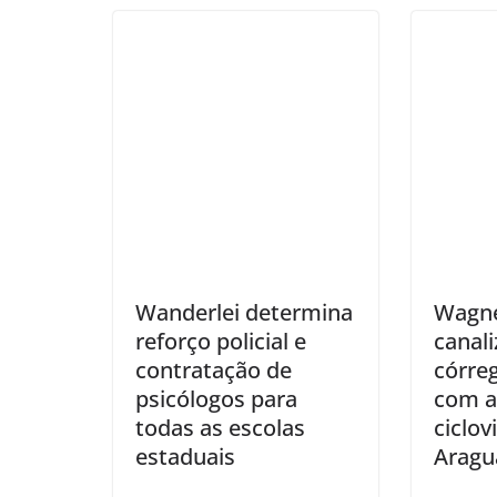
Wanderlei determina
Wagne
reforço policial e
canal
contratação de
córre
psicólogos para
com a
todas as escolas
ciclov
estaduais
Aragu