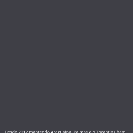
Desde 2012 mantendo Araguaína, Palmas e o Tocantins bem