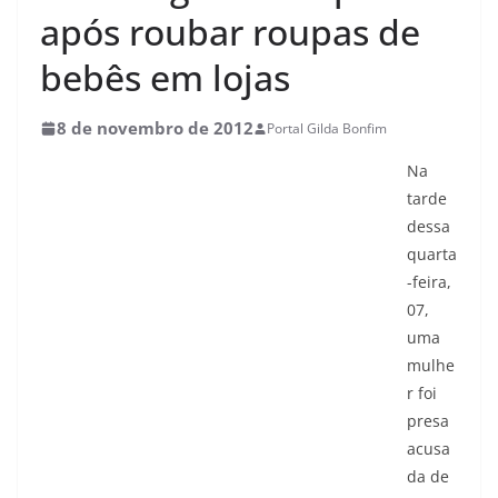
após roubar roupas de
bebês em lojas
8 de novembro de 2012
Portal Gilda Bonfim
Na
tarde
dessa
quarta
-feira,
07,
uma
mulhe
r foi
presa
acusa
da de