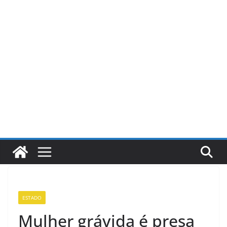
Pular
para
o
conteúdo
ESTADO
Mulher grávida é presa