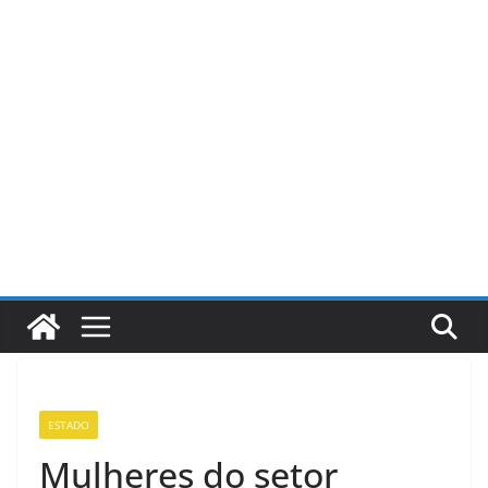
Pular
para
o
conteúdo
ESTADO
Mulheres do setor