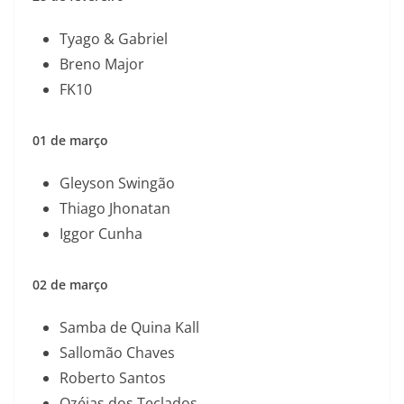
Tyago & Gabriel
Breno Major
FK10
01 de março
Gleyson Swingão
Thiago Jhonatan
Iggor Cunha
02 de março
Samba de Quina Kall
Sallomão Chaves
Roberto Santos
Ozéias dos Teclados