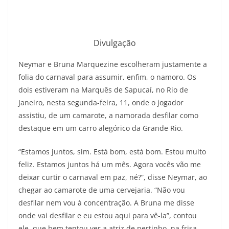
Divulgação
Neymar e Bruna Marquezine escolheram justamente a
folia do carnaval para assumir, enfim, o namoro. Os
dois estiveram na Marquês de Sapucaí, no Rio de
Janeiro, nesta segunda-feira, 11, onde o jogador
assistiu, de um camarote, a namorada desfilar como
destaque em um carro alegórico da Grande Rio.
“Estamos juntos, sim. Está bom, está bom. Estou muito
feliz. Estamos juntos há um mês. Agora vocês vão me
deixar curtir o carnaval em paz, né?”, disse Neymar, ao
chegar ao camarote de uma cervejaria. “Não vou
desfilar nem vou à concentração. A Bruna me disse
onde vai desfilar e eu estou aqui para vê-la”, contou
ele, que bem tentou ver a atriz de pertinho, na frisa,