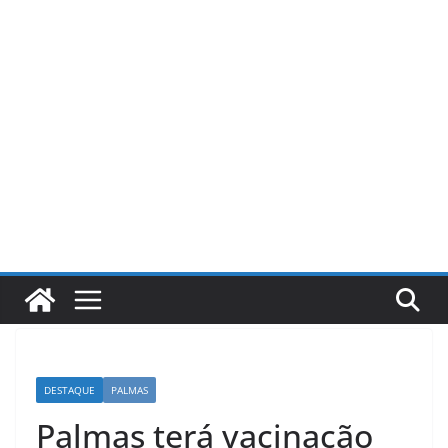
Pular
para
o
conteúdo
DESTAQUE
PALMAS
Palmas terá vacinação