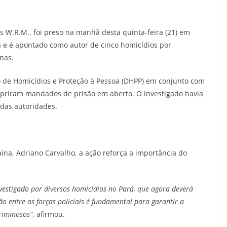
s W.R.M., foi preso na manhã desta quinta-feira (21) em
rá e é apontado como autor de cinco homicídios por
nas.
ão de Homicídios e Proteção à Pessoa (DHPP) em conjunto com
 cumpriram mandados de prisão em aberto. O investigado havia
das autoridades.
na, Adriano Carvalho, a ação reforça a importância do
nvestigado por diversos homicídios no Pará, que agora deverá
ão entre as forças policiais é fundamental para garantir a
riminosos”
, afirmou.