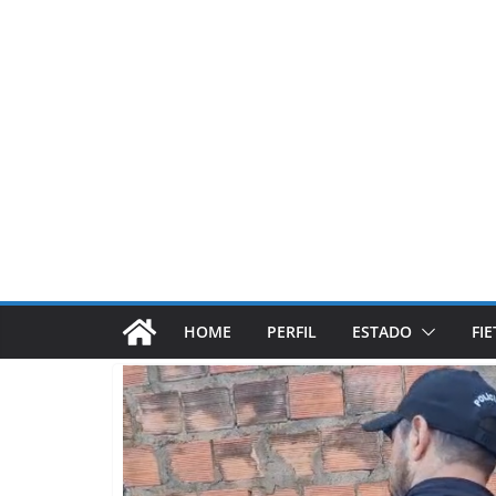
Pular
para
o
conteúdo
HOME
PERFIL
ESTADO
FI