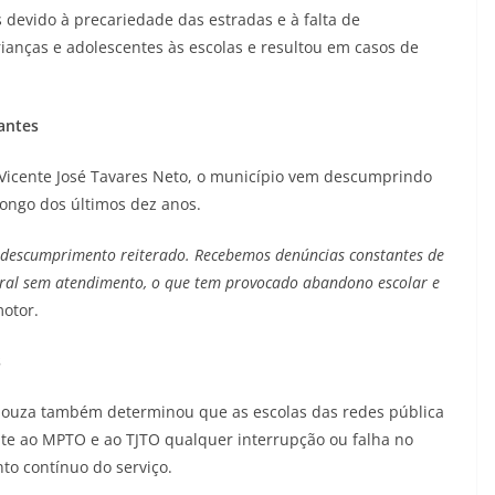
 devido à precariedade das estradas e à falta de
anças e adolescentes às escolas e resultou em casos de
antes
 Vicente José Tavares Neto, o município vem descumprindo
longo dos últimos dez anos.
 descumprimento reiterado. Recebemos denúncias constantes de
 rural sem atendimento, o que tem provocado abandono escolar e
motor.
s
e Souza também determinou que as escolas das redes pública
e ao MPTO e ao TJTO qualquer interrupção ou falha no
to contínuo do serviço.