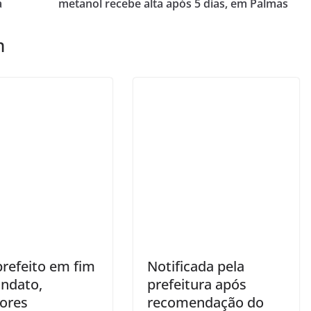
a
metanol recebe alta após 5 dias, em Palmas
m
refeito em fim
Notificada pela
ndato,
prefeitura após
dores
recomendação do