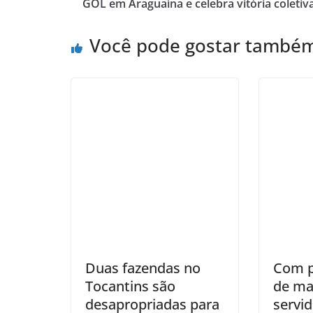
GOL em Araguaína e celebra vitória coletiv
Você pode gostar també
Duas fazendas no
Com p
Tocantins são
de ma
desapropriadas para
servi