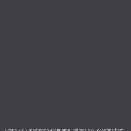
Desde 2012 mantendo Araguaína, Palmas e o Tocantins bem