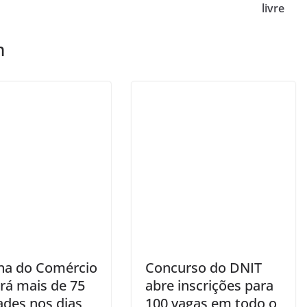
livre
m
a do Comércio
Concurso do DNIT
ará mais de 75
abre inscrições para
ades nos dias
100 vagas em todo o