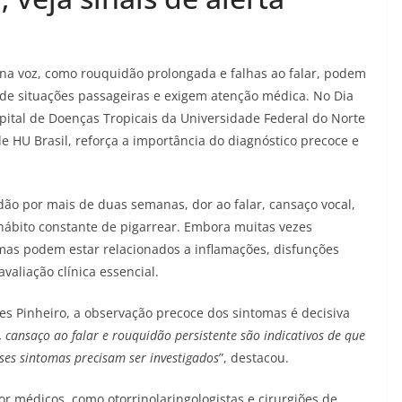
 na voz, como rouquidão prolongada e falhas ao falar, podem
de situações passageiras e exigem atenção médica. No Dia
pital de Doenças Tropicais da Universidade Federal do Norte
 HU Brasil, reforça a importância do diagnóstico precoce e
idão por mais de duas semanas, dor ao falar, cansaço vocal,
 hábito constante de pigarrear. Embora muitas vezes
omas podem estar relacionados a inflamações, disfunções
valiação clínica essencial.
s Pinheiro, a observação precoce dos sintomas é decisiva
, cansaço ao falar e rouquidão persistente são indicativos de que
es sintomas precisam ser investigados
”, destacou.
or médicos, como otorrinolaringologistas e cirurgiões de