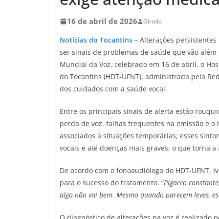
16 de abril de 2026
Girodo
Notícias do Tocantins
–
Alterações persistentes
ser sinais de problemas de saúde que vão além 
Mundial da Voz, celebrado em 16 de abril, o Hos
do Tocantins (HDT-UFNT), administrado pela Rede
dos cuidados com a saúde vocal.
Entre os principais sinais de alerta estão rouqu
perda de voz, falhas frequentes na emissão e o
associados a situações temporárias, esses sint
vocais e até doenças mais graves, o que torna a a
De acordo com o fonoaudiólogo do HDT-UFNT, Ive
para o sucesso do tratamento. “
Pigarro constante
algo não vai bem. Mesmo quando parecem leves, ess
O diagnóstico de alterações na voz é realizado p