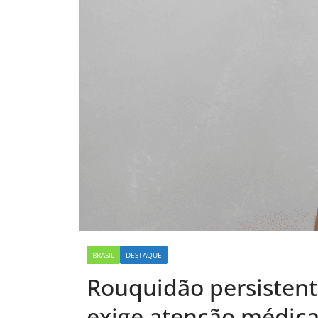
BRASIL
DESTAQUE
Rouquidão persistent
exige atenção médica;