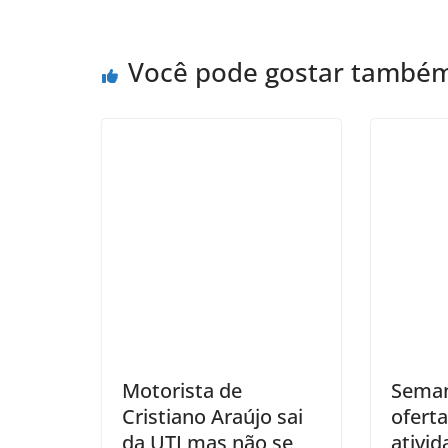
Você pode gostar també
Motorista de
Seman
Cristiano Araújo sai
ofert
da UTI mas não se
ativid