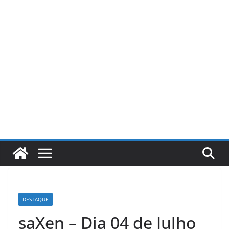
Pular
para
o
conteúdo
DESTAQUE
saXen – Dia 04 de Julho