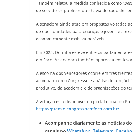
Também relatou a medida conhecida como “
Des
de servidores públicos que havia deixado de se
A senadora ainda atua em propostas voltadas ao
de oportunidades para crianças e jovens e à exec
economicamente mais vulneráveis.
Em 2025, Dorinha esteve entre os parlamentares
em Foco. A senadora também apareceu em levant
A escolha dos vencedores ocorre em três frentes:
acompanham o Congresso e análise de um júri fo
produtivo, da academia e de organizações do ter
A votação está disponível no portal oficial do P
https://premio.congressoemfoco.com.br/
Acompanhe diariamente as notícias do
canais no
WhatsApp
,
Telegram
,
Faceb