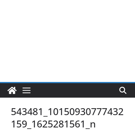
Pular
para
o
conteúdo
543481_10150930777432
159_1625281561_n