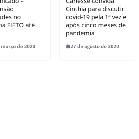
icado –
Carlesse convida
nsão
Cinthia para discutir
dades no
covid-19 pela 1ª vez e
ma FIETO até
após cinco meses de
pandemia
 março de 2020
27 de agosto de 2020