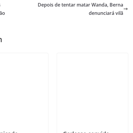
s
Depois de tentar matar Wanda, Berna
são
denunciará vilã
m