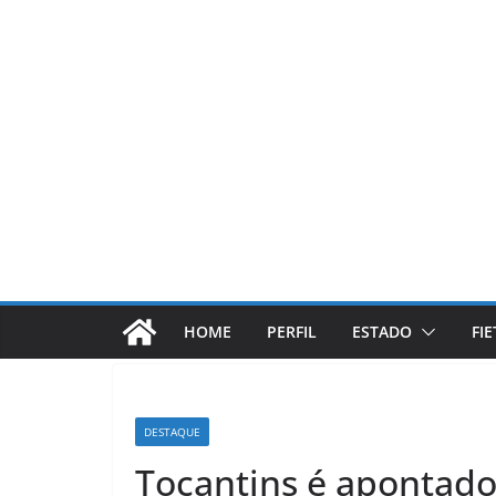
Pular
para
o
conteúdo
HOME
PERFIL
ESTADO
FI
DESTAQUE
Tocantins é apontado