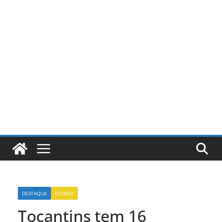
Pular
para
o
conteúdo
DESTAQUE
ESTADO
Tocantins tem 16