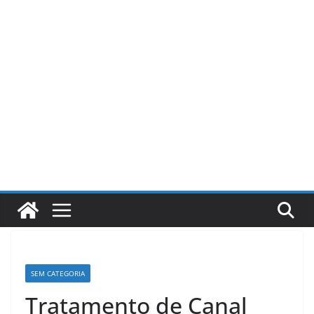
Pular
para
o
conteúdo
SEM CATEGORIA
Tratamento de Canal