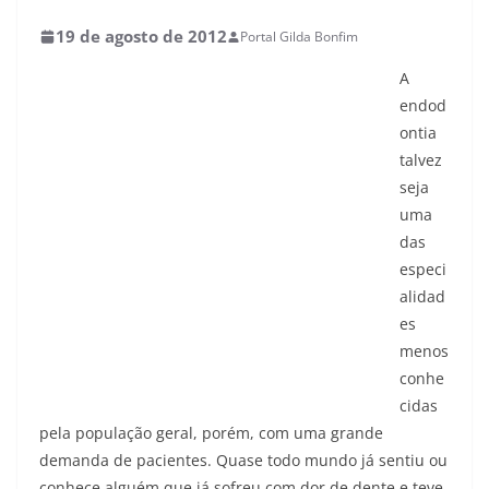
19 de agosto de 2012
Portal Gilda Bonfim
A
endod
ontia
talvez
seja
uma
das
especi
alidad
es
menos
conhe
cidas
pela população geral, porém, com uma grande
demanda de pacientes. Quase todo mundo já sentiu ou
conhece alguém que já sofreu com dor de dente e teve