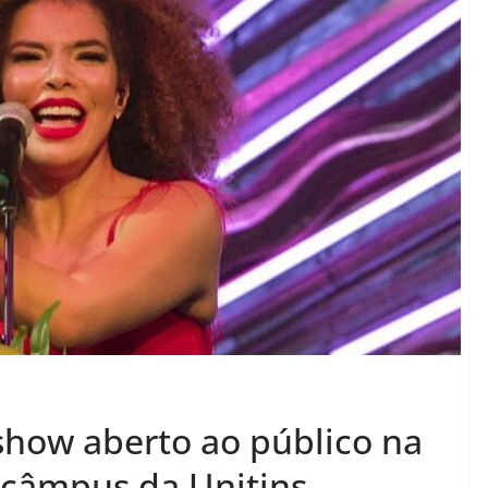
show aberto ao público na
 câmpus da Unitins