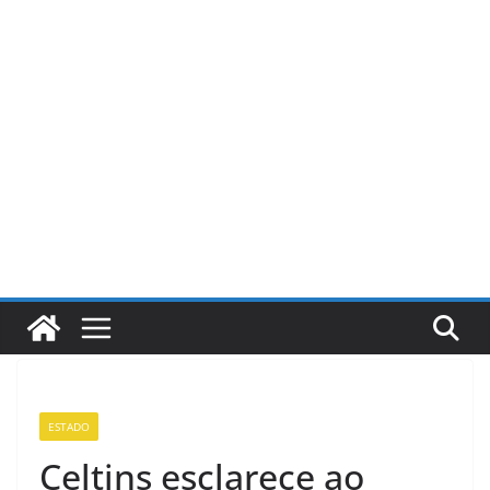
Pular
para
o
conteúdo
ESTADO
Celtins esclarece ao