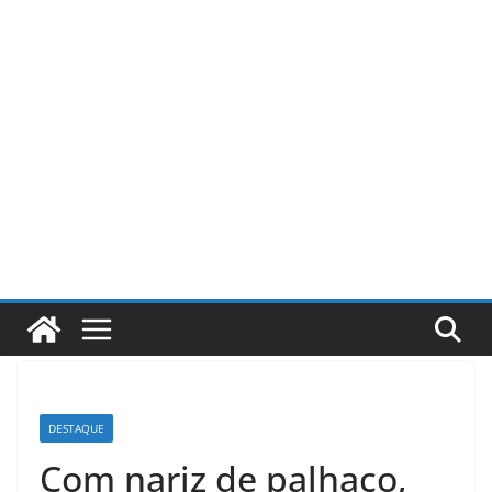
Pular
para
o
conteúdo
DESTAQUE
Com nariz de palhaço,