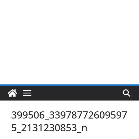
Pular
para
o
conteúdo
399506_33978772609597
5_2131230853_n