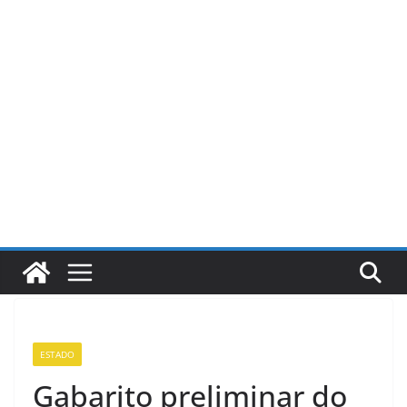
Pular
para
o
conteúdo
ESTADO
Gabarito preliminar do