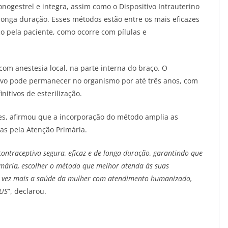
ogestrel e integra, assim como o Dispositivo Intrauterino
 longa duração. Esses métodos estão entre os mais eficazes
 pela paciente, como ocorre com pílulas e
 com anestesia local, na parte interna do braço. O
ivo pode permanecer no organismo por até três anos, com
nitivos de esterilização.
es, afirmou que a incorporação do método amplia as
as pela Atenção Primária.
ntraceptiva segura, eficaz e de longa duração, garantindo que
imária, escolher o método que melhor atenda às suas
a vez mais a saúde da mulher com atendimento humanizado,
SUS
”, declarou.