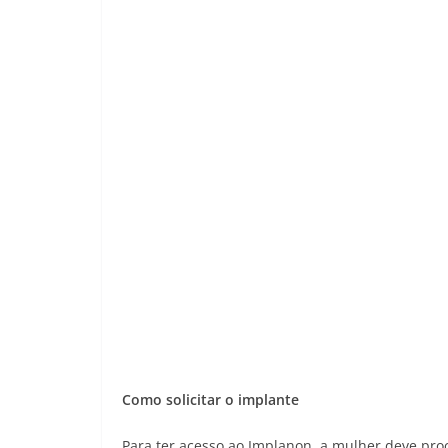
Como solicitar o implante
Para ter acesso ao Implanon, a mulher deve pro