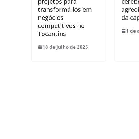
projetos para
cerebr
transformá-los em
agred
negócios
da cap
competitivos no
1 de 
Tocantins
18 de julho de 2025