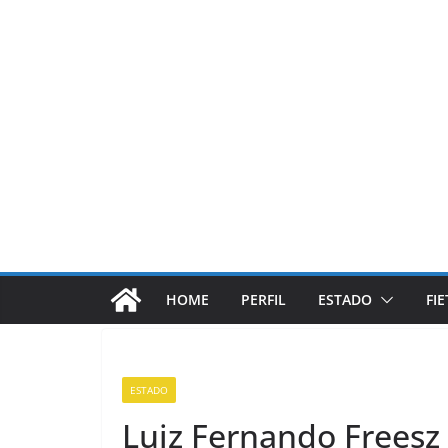
Pular
para
o
conteúdo
HOME
PERFIL
ESTADO
FI
ESTADO
Luiz Fernando Freesz